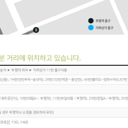
분 거리에 위치하고 있습니다.
 승차 ► 부평역 하차 ► 지하상가 11번 출구이용
신동), 14번(연안부두~송내역), 26번/32번(박촌〜동인천), 45번(월미도~임학4거리),67번
주공단지), 10번(대림A〜 부평역), 11번(부일여중〜부평역), 23번(한일A〜부평역), 25번
실 경우 부평역사 쇼핑몰 경유하여 유턴)
내선 130, 140)