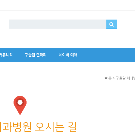
커뮤니티
구올담 갤러리
네이버 예약
홈 > 구올담 치과
과병원 오시는 길