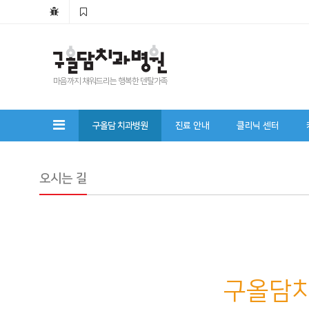
마음까지 채워드리는 행복한 덴탈가족
구올담 치과병원
진료 안내
클리닉 센터
오시는 길
구올담치