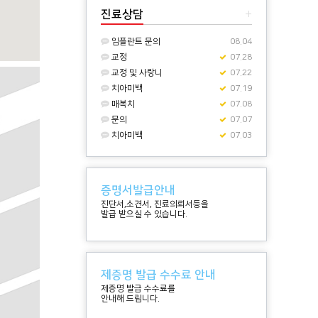
진료상담
+
임플란트 문의
08.04
교정
07.28
교정 및 사랑니
07.22
치아미백
07.19
매복치
07.08
문의
07.07
치아미백
07.03
증명서발급안내
진단서,소견서, 진료의뢰서등을
발급 받으실 수 있습니다.
제증명 발급 수수료 안내
제증명 발급 수수료를
안내해 드립니다.