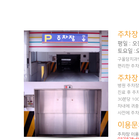
주차장
평일 : 오
토요일 :오
구올담치과병
편리한 주차
주차장
병원 주차장
진료 후 주
30분당 1
차내에 귀중
사전에 주차
이용문
주차장 이용
032)528-