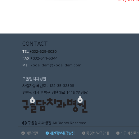
CONTACT
TEL
+032-528-6030
FAX
+032-511-5344
Mail
kooalldam@kooalldam.com
구올담치과병원
사업자등록번호 : 122-35-32366
인천광역시 부평구 경원대로 1418 (부평동)
구올담치과병원
All Rights Reserved.
이용약관
개인정보취급방침
증명서 발급안내
비급여 진료비