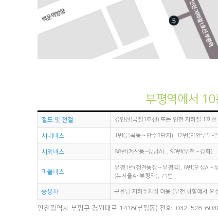
부평역에서 10
철도 및 전철
경인선(국철1호선) 또는 인천 지하철 1호선
시내버스
1번(금곡동〜안수3단지), 12번(연안부두-일
시외버스
88번(계산동~강남A)，90번(부천〜강화)
부평1번(청천농장〜부평역), 8번(오성A〜부개
마을버스
(뉴서울A~부평역), 71번
승용차
구올담 지하주차장 이용 (부천 방향에서 오
인천광역시 부평구 경원대로 1418(부평동) 전화: 032-528-6030(