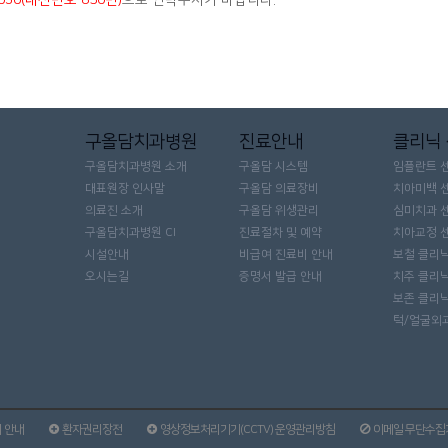
구올담치과병원
진료안내
클리닉
구올담치과병원 소개
구올담 시스템
임플란트 
대표원장 인사말
구올담 의료장비
치아미백 
의료진 소개
구올담 위생관리
심미치과 
구올담치과병원 CI
진료절차 및 예약
치아교정 
시설안내
비급여 진료비 안내
보철 클리
오시는길
증명서 발급 안내
치주 클리
보존 클리
턱/얼굴외
 안내
환자권리장전
영상정보처리기기(CCTV) 운영관리방침
이메일 무단수집