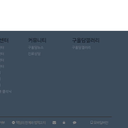
 센터
커뮤니티
구올담갤러리
센터
구올담뉴스
구올담갤러리
센터
진료상담
센터
센터
닉
닉
닉
과 클리닉
거부
책임의 한계와 법적고지
모바일버전