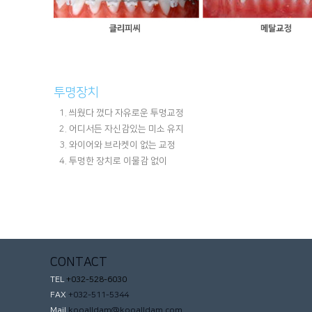
투명장치
씌웠다 꼈다 자유로운 투명교정
어디서든 자신감있는 미소 유지
와이어와 브라켓이 없는 교정
투명한 장치로 이물감 없이
CONTACT
TEL
+032-528-6030
FAX
+032-511-5344
Mail
kooalldam@kooalldam.com