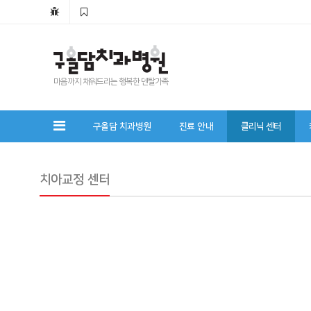
마음까지 채워드리는 행복한 덴탈가족
구올담 치과병원
진료 안내
클리닉 센터
치아교정 센터