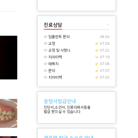
진료상담
+
임플란트 문의
08.04
교정
07.28
교정 및 사랑니
07.22
치아미백
07.19
매복치
07.08
문의
07.07
치아미백
07.03
증명서발급안내
진단서,소견서, 진료의뢰서등을
발급 받으실 수 있습니다.