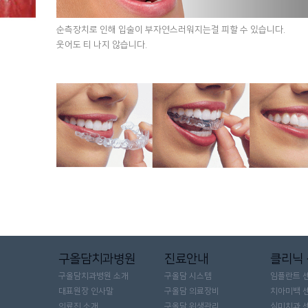
순측장치로 인해 입술이 부자연스러워지는걸 피할 수 있습니다.
웃어도 티 나지 않습니다.
구올담치과병원
진료안내
클리닉
구올담치과병원 소개
구올담 시스템
임플란트 
대표원장 인사말
구올담 의료장비
치아미백 
의료진 소개
구올담 위생관리
심미치과 