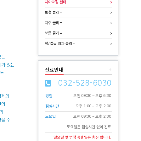
치아교정 센터
보철 클리닉
치주 클리닉
보존 클리닉
턱/얼굴 외과 클리닉
있는
제가 있는
진료안내
+
때도
032-528-6030
형제의
평일
오전 09:30 ~ 오후 6:30
선의
점심시간
오후 1:00 ~ 오후 2:00
등의
토요일
오전 09:30 ~ 오후 2:30
얻을 수
토요일은 점심시간 없이 진료
일요일 및 법정 공휴일은 휴진 합니다.