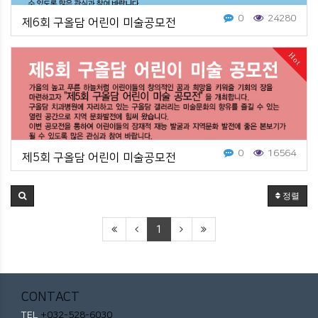
0
24280
제6회 구올담 어린이 미술공모전
Hot
0
16564
제5회 구올담 어린이 미술공모전
정렬
1
CONTACT
TEL
+032-528-6030