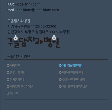
FAX
+032-511-5344
Mail
kooalldam@kooalldam.com
구올담치과병원
사업자등록번호 : 122-35-32366
인천광역시 부평구 경원대로 1418 (부평동)
구올담치과병원
이용약관
개인정보취급방침
증명서 발급안내
비급여 진료비 안내
환자권리장전
CCTV 운영관리방침
이메일 무단수집거부
책임의 한계와 법적고지
PC버전