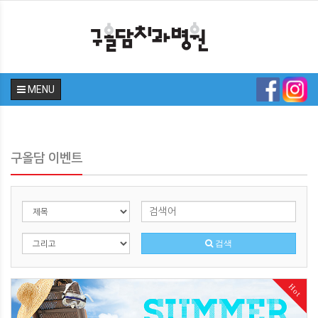
MENU
구올담 이벤트
검색
Hot