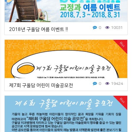
0
10031
2018년 구올담 여름 이벤트 !!
Hot
0
19424
제7회 구올담 어린이 미술공모전
Hot