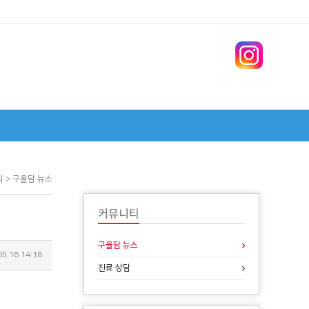
티 > 구올담 뉴스
커뮤니티
구올담 뉴스
05.16 14:18
진료 상담