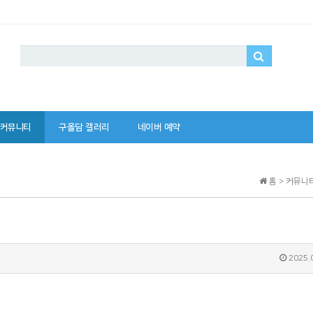
커뮤니티
구올담 갤러리
네이버 예약
홈 > 커뮤니
2025.