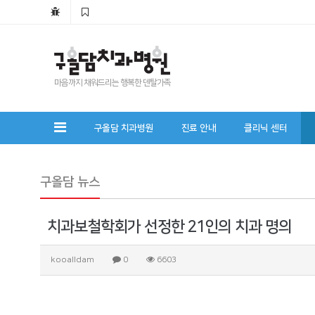
마음까지 채워드리는 행복한 덴탈가족
구올담 치과병원
진료 안내
클리닉 센터
구올담 뉴스
치과보철학회가 선정한 21인의 치과 명의
kooalldam
0
6603