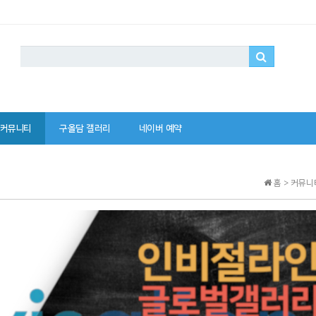
커뮤니티
구올담 갤러리
네이버 예약
홈 > 커뮤니