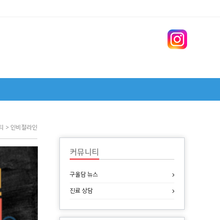
티 > 인비절라인
커뮤니티
구올담 뉴스
진료 상담