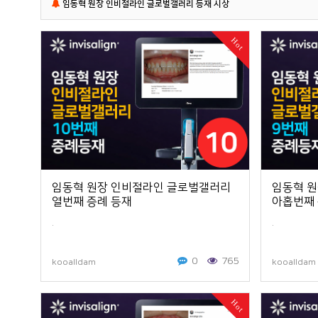
임동혁 원장 인비절라인 글로벌갤러리 등재 시상
Hot
임동혁 원장 인비절라인 글로벌갤러리
임동혁 
열번째 증례 등재
아홉번째 
.
.
0
765
kooalldam
kooalldam
Hot