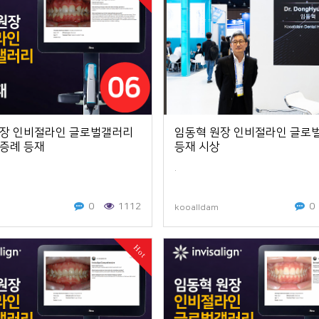
원장 인비절라인 글로벌갤러리
임동혁 원장 인비절라인 글로
증례 등재
등재 시상
.
0
1112
0
kooalldam
Hot