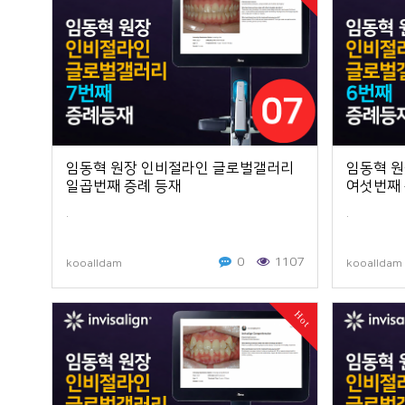
임동혁 원장 인비절라인 글로벌갤러리
임동혁 
일곱번째 증례 등재
여섯번째 
.
.
0
1107
kooalldam
kooalldam
Hot