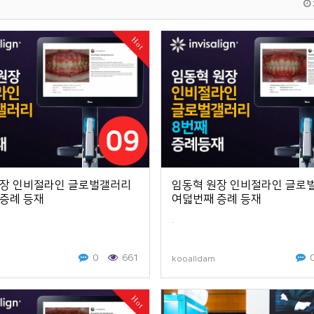
Hot
원장 인비절라인 글로벌갤러리
임동혁 원장 인비절라인 글로
증례 등재
여덟번째 증례 등재
.
0
661
kooalldam
Hot