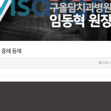
 증례 등재
2025.