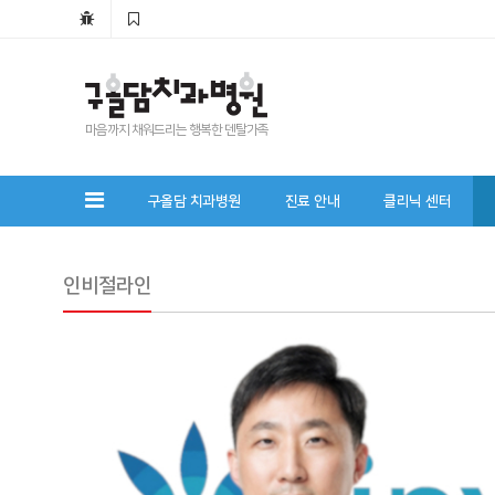
마음까지 채워드리는 행복한 덴탈가족
구올담 치과병원
진료 안내
클리닉 센터
인비절라인