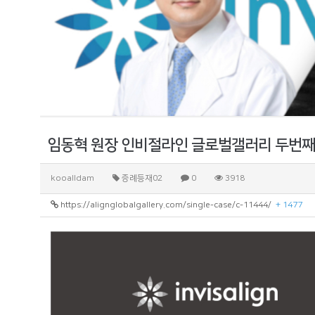
임동혁 원장 인비절라인 글로벌갤러리 두번째
kooalldam
증례등재02
0
3918
https://alignglobalgallery.com/single-case/c-11444/
+ 1477