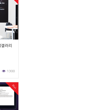
벌갤러리
1300
Hot