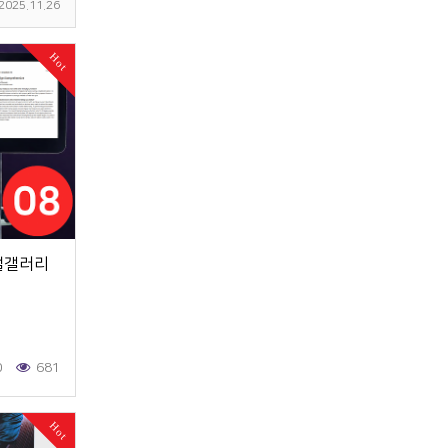
2025.11.26
Hot
벌갤러리
0
681
Hot