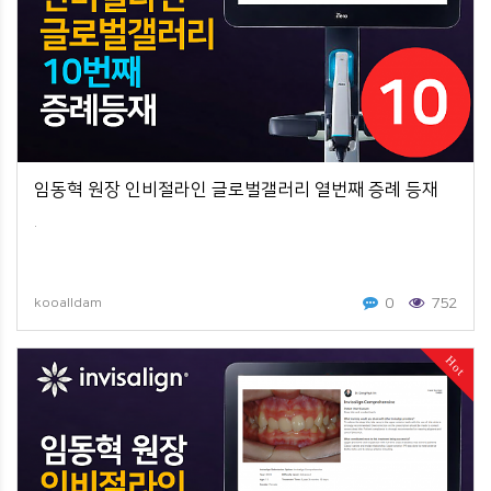
임동혁 원장 인비절라인 글로벌갤러리 열번째 증례 등재
.
0
752
kooalldam
Hot