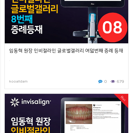
임동혁 원장 인비절라인 글로벌갤러리 여덟번째 증례 등재
.
0
679
kooalldam
Hot