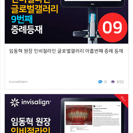
임동혁 원장 인비절라인 글로벌갤러리 아홉번째 증례 등재
.
0
652
kooalldam
Hot