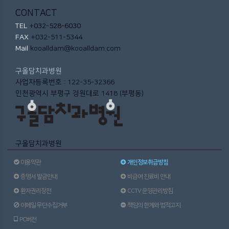
CONTACT
TEL
+032-528-6030
FAX
+032-511-5344
Mail
kooalldam@kooalldam.com
구올담치과병원
사업자등록번호 : 122-35-32366
인천광역시 부평구 경원대로 1418 (부평동)
구올담치과병원
이용약관
개인정보취급방침
증명서 발급안내
비급여 진료비 안내
환자권리장전
CCTV 운영관리방침
이메일 무단수집거부
책임의 한계와 법적고지
PC버전