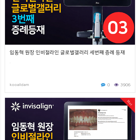
임동혁 원장 인비절라인 글로벌갤러리 세번째 증례 등재
.
0
3906
kooalldam
Hot