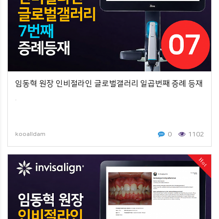
임동혁 원장 인비절라인 글로벌갤러리 일곱번째 증례 등재
.
0
1102
kooalldam
Hot