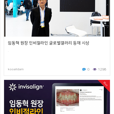
임동혁 원장 인비절라인 글로벌갤러리 등재 시상
.
0
1298
kooalldam
Hot