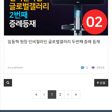
임동혁 원장 인비절라인 글로벌갤러리 두번째 증례 등재
.
0
3916
kooalldam
정렬
1
2