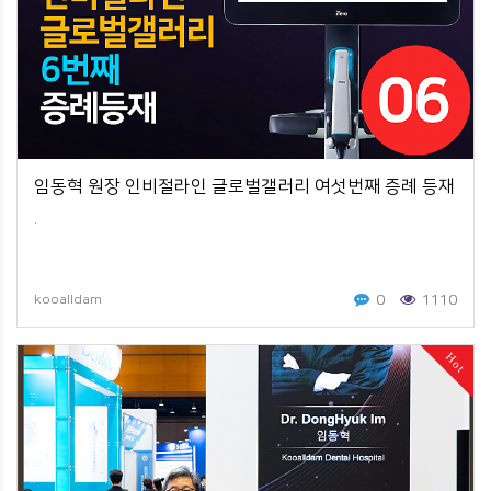
임동혁 원장 인비절라인 글로벌갤러리 여섯번째 증례 등재
.
0
1110
kooalldam
Hot