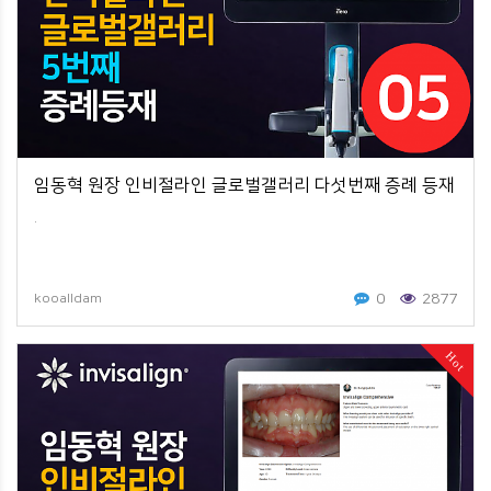
임동혁 원장 인비절라인 글로벌갤러리 다섯번째 증례 등재
.
0
2877
kooalldam
Hot